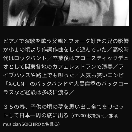
ピアノで演歌を歌う父親とフォーク好きの兄の影響
か小１の頃より作詞作曲をして遊んでいた／高校時
代はロックバンド／卒業後はアコースティックデュ
オとして関東各地のカフェレストランで演奏／ラ
イブハウスや路上でも唄った／人気お笑いコンビ
「X-GUN」のバックバンドや大黒摩季のバックコー
ラスなど経験は多岐に渡る／
３５の春、子供の頃の夢を思い出し全てをリセッ
トして日本一周の旅に出る
（CD2000枚を携え／旅系
musician SOICHIROと名乗る）