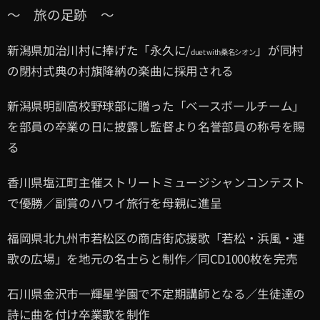
〜 旅の足跡 〜
」
新潟県加治川村に捧げた「永久に/
が同村
duet with桑名シオン
の閉村式典の村旗降納の楽曲に採用される
新潟県明訓高校野球部に贈った「ベースボールチーム」
を部員の卒業の日に披露し監督より名誉部員の称号を賜
る
香川県塩江町主催ストリートミュージシャンコンテスト
で優勝／副賞のハワイ旅行を母親に進呈
福岡県北九州市若松区の商店街応援歌「若松・浜風・連
歌の広場」を地元の名士らと制作／同CD1000枚を完売
石川県金沢市一輝星学園で不定期講師となる／生徒達の
詩に曲を付け卒業歌を制作