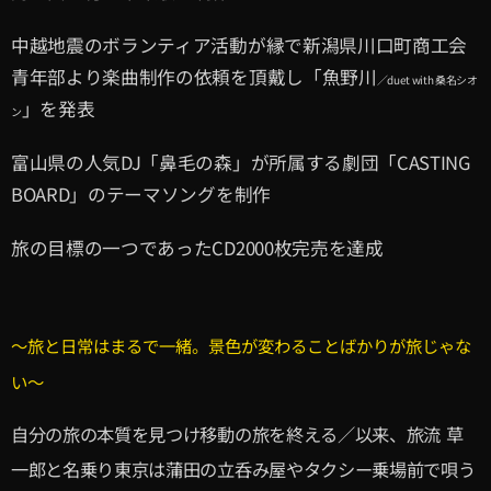
中越地震のボランティア活動が縁で新潟県川口町商工会
青年部より楽曲制作の依頼を頂戴し「魚野川
／duet with 桑名シオ
」を発表
ン
富山県の人気DJ「鼻毛の森」が所属する劇団「CASTING
BOARD」のテーマソングを制作
旅の目標の一つであったCD2000枚完売を達成
〜旅と日常はまるで一緒。景色が変わることばかりが旅じゃな
い〜
自分の旅の本質を見つけ移動の旅を終える／以来、旅流
草
一郎と名乗り東京は蒲田の立呑み屋やタクシー乗場前で唄う