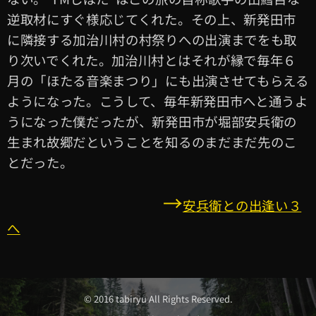
逆取材にすぐ様応じてくれた。その上、新発田市
に隣接する加治川村の村祭りへの出演までをも取
り次いでくれた。加治川村とはそれが縁で毎年６
月の「ほたる音楽まつり」にも出演させてもらえる
ようになった。こうして、毎年新発田市へと通うよ
うになった僕だったが、新発田市が堀部安兵衛の
生まれ故郷だということを知るのまだまだ先のこ
とだった。
→
安兵衛との出逢い３
へ
© 2016 tabiryu All Rights Reserved.