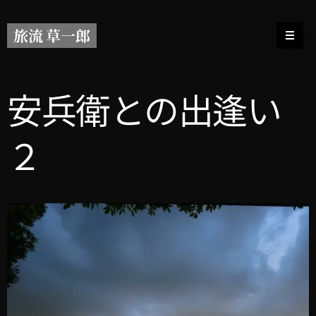
旅流 草一郎
安兵衛との出逢い
２