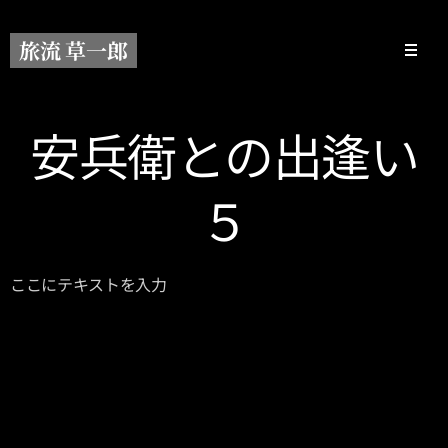
旅流 草一郎
安兵衛との出逢い
５
ここにテキストを入力